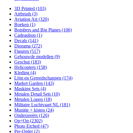
3D Printed
(103)
Airbrush
(3)
Aviation Art
(320)
Boeken
(1)
Bombers and Big Planes
(106)
Cadeaubon
(1)
Decals
(141)
Diorama
(272)
Figuren
(517)
Gebouwde modellen
(9)
Geschut
(183)
Helicopters
(158)
Kleding
(4)
Lijm en Gereedschappen
(174)
Market Garden
(143)
Masking Sets
(4)
Metalen Detail Sets
(10)
Metalen Lopen
(18)
Militaire Luchtvaart NL
(181)
Munitie + kisten
(24)
Onderzeeërs
(126)
Op=Op
(2302)
Photo Etched
(47)
Pre-Order
(2)