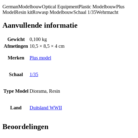
German
Modelbouw
Optical Equipment
Plastic Modelbouw
Plus
Model
Resin kit
Rowasp Modelbouw
Schaal 1/35
Wehrmacht
Aanvullende informatie
Gewicht
0,100 kg
Afmetingen
10,5 × 8,5 × 4 cm
Merken
Plus model
Schaal
1/35
Type Model
Diorama, Resin
Land
Duitsland WWII
Beoordelingen