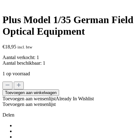
Plus Model 1/35 German Field
Optical Equipment
€
18,95
incl. btw
Aantal verkocht:
1
Aantal beschikbaar:
1
1 op voorraad
Plus
Model
Toevoegen aan winkelwagen
1/35
Toevoegen aan wensenlijst
Already In Wishlist
German
Toevoegen aan wensenlijst
Field
Optical
Delen
Equipment
aantal