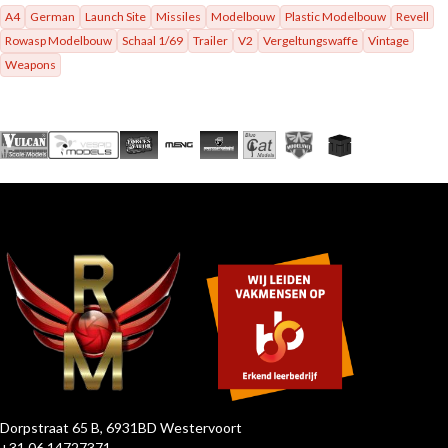
A4
German
Launch Site
Missiles
Modelbouw
Plastic Modelbouw
Revell
Rowasp Modelbouw
Schaal 1/69
Trailer
V2
Vergeltungswaffe
Vintage
Weapons
Dorpstraat 65 B, 6931BD Westervoort
+31 06 14727371