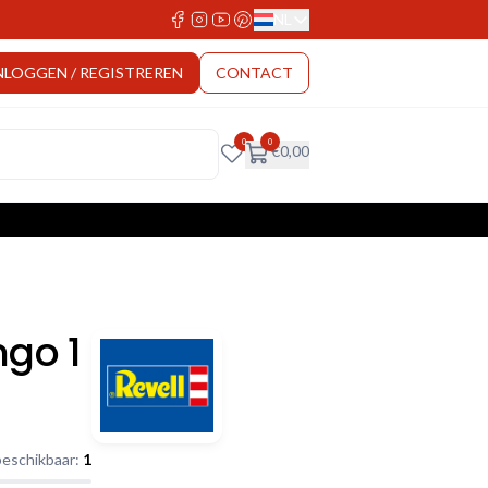
NL
Select Language
NLOGGEN / REGISTREREN
CONTACT
0
0
€
0,00
ngo 1
beschikbaar:
1