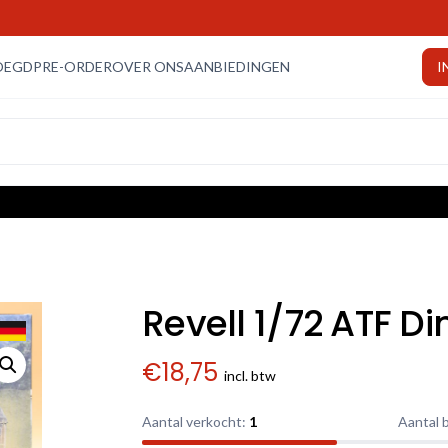
OEGD
PRE-ORDER
OVER ONS
AANBIEDINGEN
I
Revell 1/72 ATF Di
€
18,75
incl. btw
Aantal verkocht:
1
Aantal 