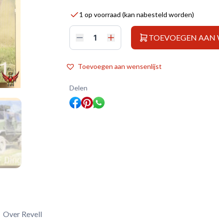
1 op voorraad (kan nabesteld worden)
TOEVOEGEN AAN
Revell
1/72
ATF
Dingo
Toevoegen aan wensenlijst
1
aantal
Delen
Over Revell