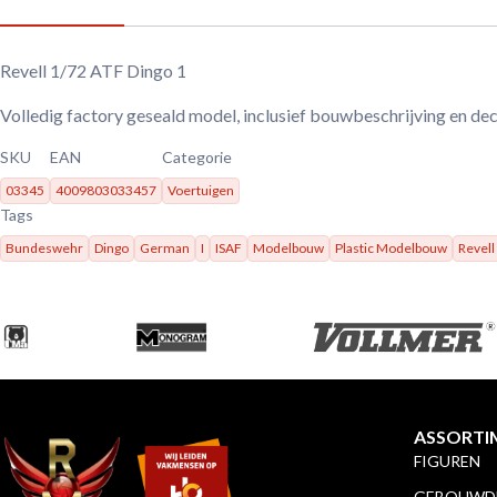
Revell 1/72 ATF Dingo 1
Volledig factory geseald model, inclusief bouwbeschrijving en dec
SKU
EAN
Categorie
03345
4009803033457
Voertuigen
Tags
Bundeswehr
Dingo
German
I
ISAF
Modelbouw
Plastic Modelbouw
Revell
ASSORTI
FIGUREN
GEBOUWDE