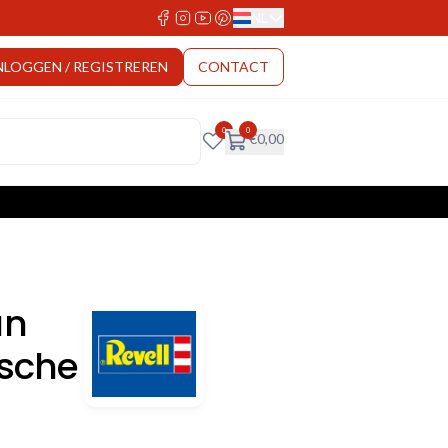
NL
Select Language
NLOGGEN / REGISTREREN
CONTACT
0
0
€
0,00
an
rsche