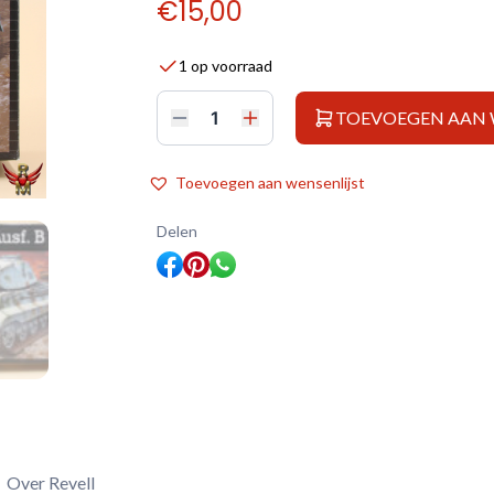
€
15,00
1 op voorraad
TOEVOEGEN AAN
Revell
1/72
German
Tiger
Toevoegen aan wensenlijst
II
Ausf.
B
Delen
Porsche
Turret
aantal
Over Revell