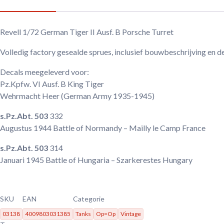
Revell 1/72 German Tiger II Ausf. B Porsche Turret
Volledig factory gesealde sprues, inclusief bouwbeschrijving en d
Decals meegeleverd voor:
Pz.Kpfw. VI Ausf. B King Tiger
Wehrmacht Heer
(German Army 1935-1945)
s.Pz.Abt. 503
332
Augustus 1944
Battle of Normandy – Mailly le Camp France
s.Pz.Abt. 503
314
Januari 1945
Battle of Hungaria – Szarkerestes Hungary
SKU
EAN
Categorie
03138
4009803031385
Tanks
Op=Op
Vintage