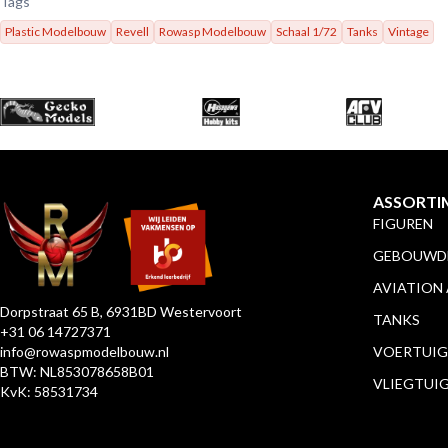
Tags
Plastic Modelbouw
Revell
Rowasp Modelbouw
Schaal 1/72
Tanks
Vintage
ASSORTI
FIGUREN
GEBOUWDE
AVIATION
Dorpstraat 65 B, 6931BD Westervoort
TANKS
+31 06 14727371
info@rowaspmodelbouw.nl
VOERTUIG
BTW: NL853078658B01
VLIEGTUI
KvK: 58531734