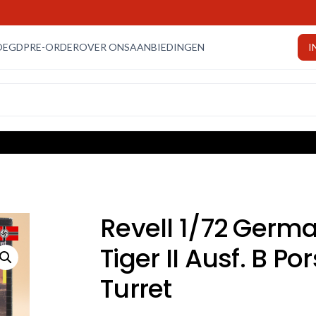
OEGD
PRE-ORDER
OVER ONS
AANBIEDINGEN
I
Revell 1/72 Germ
Tiger II Ausf. B Po
Turret