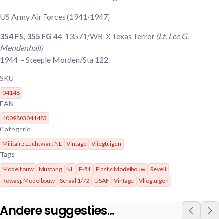
US Army Air Forces
(1941-1947)
354 FS, 355 FG
44-13571/WR-X Texas Terror
(Lt. Lee G.
Mendenhall)
1944
– Steeple Morden/Sta 122
SKU
04148
EAN
4009803041483
Categorie
Militaire Luchtvaart NL
Vintage
Vliegtuigen
Tags
Modelbouw
Mustang
NL
P-51
Plastic Modelbouw
Revell
Rowasp Modelbouw
Schaal 1/72
USAF
Vintage
Vliegtuigen
Andere suggesties…