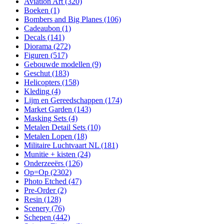
Aviation Art
(320)
Boeken
(1)
Bombers and Big Planes
(106)
Cadeaubon
(1)
Decals
(141)
Diorama
(272)
Figuren
(517)
Gebouwde modellen
(9)
Geschut
(183)
Helicopters
(158)
Kleding
(4)
Lijm en Gereedschappen
(174)
Market Garden
(143)
Masking Sets
(4)
Metalen Detail Sets
(10)
Metalen Lopen
(18)
Militaire Luchtvaart NL
(181)
Munitie + kisten
(24)
Onderzeeërs
(126)
Op=Op
(2302)
Photo Etched
(47)
Pre-Order
(2)
Resin
(128)
Scenery
(76)
Schepen
(442)