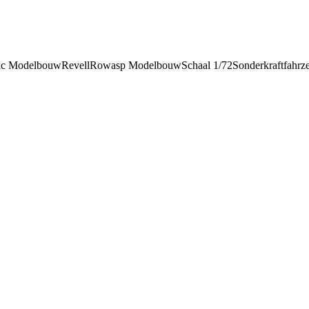
tic Modelbouw
Revell
Rowasp Modelbouw
Schaal 1/72
Sonderkraftfahrz