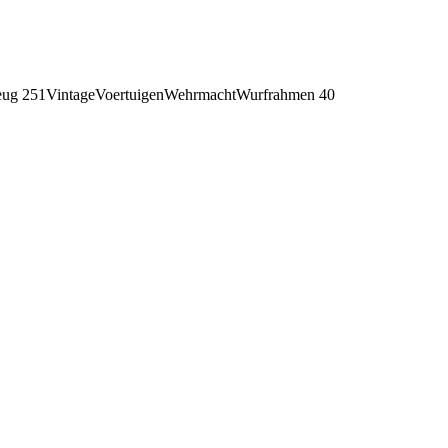
eug 251
Vintage
Voertuigen
Wehrmacht
Wurfrahmen 40