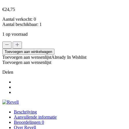
€
24,75
Aantal verkocht:
0
Aantal beschikbaar:
1
1 op voorraad
Revell
1/72
Toevoegen aan winkelwagen
Sd
Toevoegen aan wensenlijst
Already In Wishlist
Kfz
Toevoegen aan wensenlijst
251/1
Ausf
Delen
C
mit
Wurfrahmen
40
aantal
Beschrijving
Aanvullende informatie
Beoordelingen
0
Over Revell