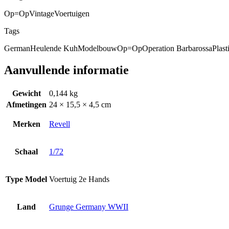
Op=Op
Vintage
Voertuigen
Tags
German
Heulende Kuh
Modelbouw
Op=Op
Operation Barbarossa
Plas
Aanvullende informatie
Gewicht
0,144 kg
Afmetingen
24 × 15,5 × 4,5 cm
Merken
Revell
Schaal
1/72
Type Model
Voertuig 2e Hands
Land
Grunge Germany WWII