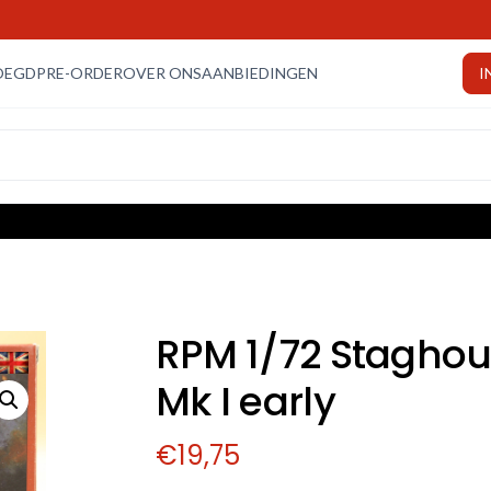
OEGD
PRE-ORDER
OVER ONS
AANBIEDINGEN
I
RPM 1/72 Stagho
Mk I early
€
19,75