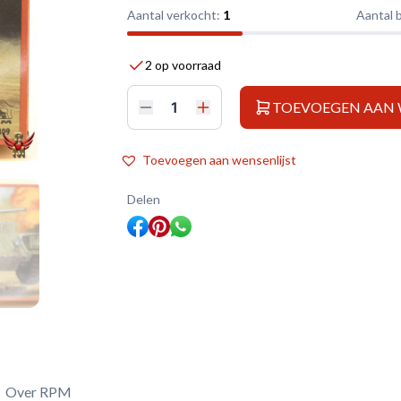
Aantal verkocht:
1
Aantal 
2 op voorraad
TOEVOEGEN AAN
RPM
1/72
Staghound
Mk
Toevoegen aan wensenlijst
I
early
aantal
Delen
Over RPM