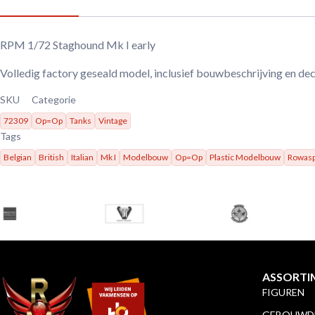
RPM 1/72 Staghound Mk I early
Volledig factory geseald model, inclusief bouwbeschrijving en dec
SKU
Categorie
72309
Op=Op
Tanks
Vintage
Tags
Belgian
British
Italian
Mk I
Modelbouw
Op=Op
Plastic Modelbouw
Rowas
ASSORTI
FIGUREN
GEBOUWDE