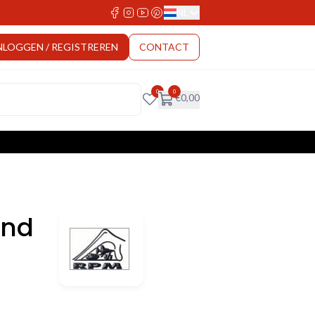
NL
Select Language
NLOGGEN / REGISTREREN
CONTACT
0
0
€
0,00
und