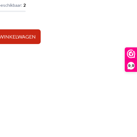
beschikbaar:
2
 WINKELWAGEN
9,9