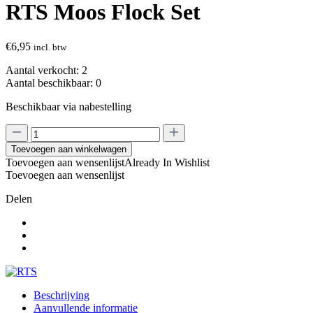
RTS Moos Flock Set
€
6,95
incl. btw
Aantal verkocht:
2
Aantal beschikbaar:
0
Beschikbaar via nabestelling
RTS
Moos
Toevoegen aan winkelwagen
Flock
Toevoegen aan wensenlijst
Already In Wishlist
Set
Toevoegen aan wensenlijst
aantal
Delen
Beschrijving
Aanvullende informatie