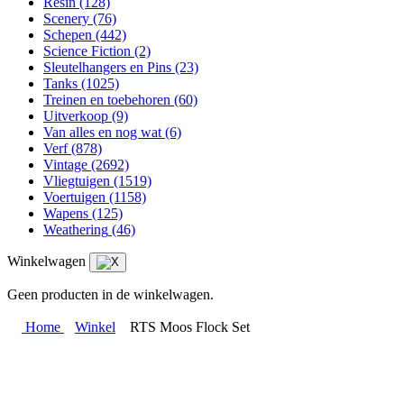
Resin
(128)
Scenery
(76)
Schepen
(442)
Science Fiction
(2)
Sleutelhangers en Pins
(23)
Tanks
(1025)
Treinen en toebehoren
(60)
Uitverkoop
(9)
Van alles en nog wat
(6)
Verf
(878)
Vintage
(2692)
Vliegtuigen
(1519)
Voertuigen
(1158)
Wapens
(125)
Weathering
(46)
Winkelwagen
Geen producten in de winkelwagen.
Home
Winkel
RTS Moos Flock Set