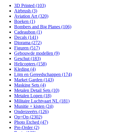
3D Printed
(103)
Airbrush
(3)
Aviation Art
(320)
Boeken
(1)
Bombers and Big Planes
(106)
Cadeaubon
(1)
Decals
(141)
Diorama
(272)
Figuren
(517)
Gebouwde modellen
(9)
Geschut
(183)
Helicopters
(158)
Kleding
(4)
Lijm en Gereedschappen
(174)
Market Garden
(143)
Masking Sets
(4)
Metalen Detail Sets
(10)
Metalen Lopen
(18)
Militaire Luchtvaart NL
(181)
Munitie + kisten
(24)
Onderzeeërs
(126)
Op=Op
(2302)
Photo Etched
(47)
Pre-Order
(2)