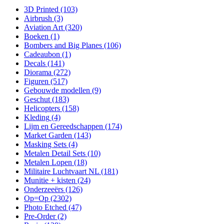
3D Printed
(103)
Airbrush
(3)
Aviation Art
(320)
Boeken
(1)
Bombers and Big Planes
(106)
Cadeaubon
(1)
Decals
(141)
Diorama
(272)
Figuren
(517)
Gebouwde modellen
(9)
Geschut
(183)
Helicopters
(158)
Kleding
(4)
Lijm en Gereedschappen
(174)
Market Garden
(143)
Masking Sets
(4)
Metalen Detail Sets
(10)
Metalen Lopen
(18)
Militaire Luchtvaart NL
(181)
Munitie + kisten
(24)
Onderzeeërs
(126)
Op=Op
(2302)
Photo Etched
(47)
Pre-Order
(2)