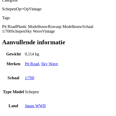
Categorie
Schepen
Op=Op
Vintage
Tags
Pit Road
Plastic Modelbouw
Rowasp Modelbouw
Schaal
1/700
Schepen
Sky Wave
Vintage
Aanvullende informatie
Gewicht
0,114 kg
Merken
Pit Road
,
Sky Wave
Schaal
1/700
Type Model
Schepen
Land
Japan WWII