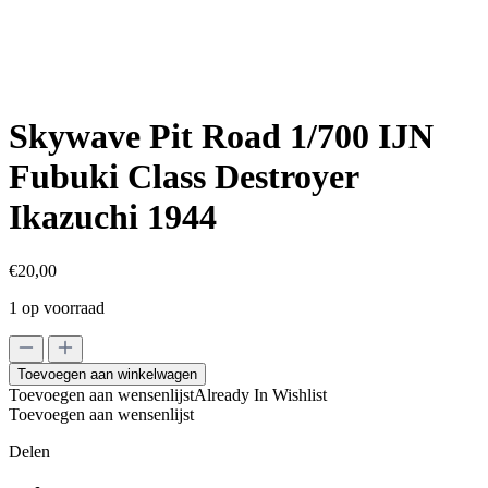
Skywave Pit Road 1/700 IJN
Fubuki Class Destroyer
Ikazuchi 1944
€
20,00
1 op voorraad
Skywave
Pit
Toevoegen aan winkelwagen
Road
Toevoegen aan wensenlijst
Already In Wishlist
1/700
Toevoegen aan wensenlijst
IJN
Fubuki
Delen
Class
Destroyer