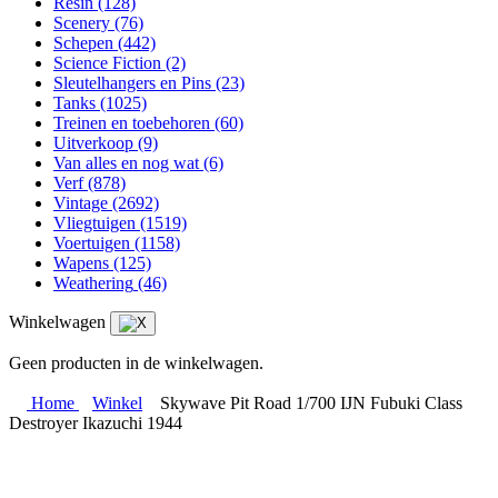
Resin
(128)
Scenery
(76)
Schepen
(442)
Science Fiction
(2)
Sleutelhangers en Pins
(23)
Tanks
(1025)
Treinen en toebehoren
(60)
Uitverkoop
(9)
Van alles en nog wat
(6)
Verf
(878)
Vintage
(2692)
Vliegtuigen
(1519)
Voertuigen
(1158)
Wapens
(125)
Weathering
(46)
Winkelwagen
Geen producten in de winkelwagen.
Home
Winkel
Skywave Pit Road 1/700 IJN Fubuki Class
Destroyer Ikazuchi 1944