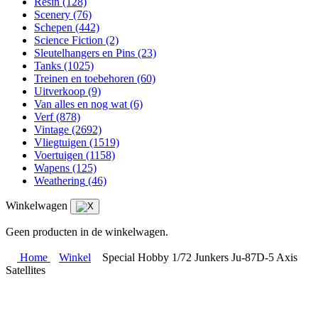
Resin
(128)
Scenery
(76)
Schepen
(442)
Science Fiction
(2)
Sleutelhangers en Pins
(23)
Tanks
(1025)
Treinen en toebehoren
(60)
Uitverkoop
(9)
Van alles en nog wat
(6)
Verf
(878)
Vintage
(2692)
Vliegtuigen
(1519)
Voertuigen
(1158)
Wapens
(125)
Weathering
(46)
Winkelwagen
Geen producten in de winkelwagen.
Home
Winkel
Special Hobby 1/72 Junkers Ju-87D-5 Axis
Satellites