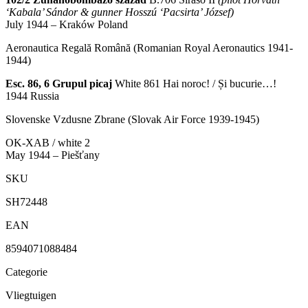
‘Kabala’ Sándor & gunner Hosszú ‘Pacsirta’ József)
July 1944
– Kraków Poland
Aeronautica Regală Română
(Romanian Royal Aeronautics 1941-
1944)
Esc. 86, 6 Grupul picaj
White 861
Hai noroc! / Și bucurie…!
1944
Russia
Slovenske Vzdusne Zbrane
(Slovak Air Force 1939-1945)
OK-XAB / white 2
May 1944
– Piešťany
SKU
SH72448
EAN
8594071088484
Categorie
Vliegtuigen