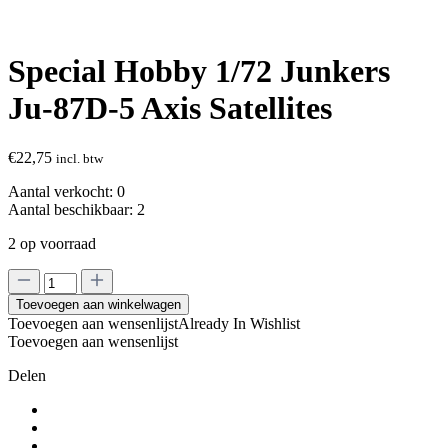
Special Hobby 1/72 Junkers
Ju-87D-5 Axis Satellites
€
22,75
incl. btw
Aantal verkocht:
0
Aantal beschikbaar:
2
2 op voorraad
Special
Hobby
Toevoegen aan winkelwagen
1/72
Toevoegen aan wensenlijst
Already In Wishlist
Junkers
Toevoegen aan wensenlijst
Ju-
87D-
Delen
5
Axis
Satellites
aantal