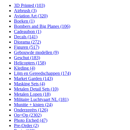
3D Printed
(103)
Airbrush
(3)
Aviation Art
(320)
Boeken
(1)
Bombers and Big Planes
(106)
Cadeaubon
(1)
Decals
(141)
Diorama
(272)
Figuren
(517)
Gebouwde modellen
(9)
Geschut
(183)
Helicopters
(158)
Kleding
(4)
Lijm en Gereedschappen
(174)
Market Garden
(143)
Masking Sets
(4)
Metalen Detail Sets
(10)
Metalen Lopen
(18)
Militaire Luchtvaart NL
(181)
Munitie + kisten
(24)
Onderzeeërs
(126)
Op=Op
(2302)
Photo Etched
(47)
Pre-Order
(2)