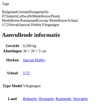
Tags
Bulgarian
German
Hungarian
Ju-
87
Junkers
Luftwaffe
Modelbouw
Plastic
Modelbouw
Romanian
Rowasp Modelbouw
Schaal
1/72
Slovak
Special Hobby
Vliegtuigen
Aanvullende informatie
Gewicht
0,260 kg
Afmetingen
30 × 20 × 5 cm
Merken
Special Hobby
Schaal
1/72
Type Model
Vliegtuigen
Land
Bulgarije
,
Hongarije
,
Roemenië
,
Slowakije