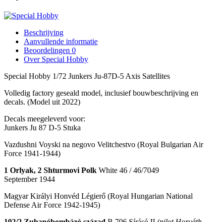
Beschrijving
Aanvullende informatie
Beoordelingen
0
Over Special Hobby
Special Hobby 1/72 Junkers Ju-87D-5 Axis Satellites
Volledig factory geseald model, inclusief bouwbeschrijving en
decals. (Model uit 2022)
Decals meegeleverd voor:
Junkers Ju 87 D-5 Stuka
Vazdushni Voyski na negovo Velitchestvo
(Royal Bulgarian Air
Force 1941-1944)
1 Orlyak, 2 Shturmovi Polk
White 46 / 46/7049
September 1944
Magyar Királyi Honvéd Légierő
(Royal Hungarian National
Defense Air Force 1942-1945)
102/2 Zuhanóbombázó század
B.706
Sírásó II
(pilot Horváth