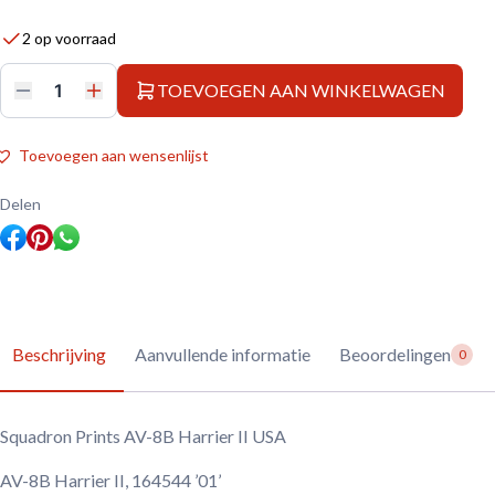
2 op voorraad
TOEVOEGEN AAN WINKELWAGEN
Squadron
Prints
AV-
8B
Toevoegen aan wensenlijst
Harrier
II
USA
Delen
aantal
Beschrijving
Aanvullende informatie
Beoordelingen
0
Squadron Prints AV-8B Harrier II USA
AV-8B Harrier II, 164544 ’01’