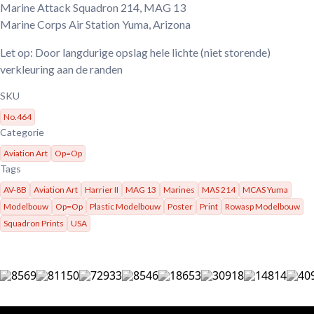
Marine Attack Squadron 214, MAG 13
Marine Corps Air Station Yuma, Arizona
Let op: Door langdurige opslag hele lichte (niet storende)
verkleuring aan de randen
SKU
No.464
Categorie
Aviation Art
Op=Op
Tags
AV-8B
Aviation Art
Harrier II
MAG 13
Marines
MAS 214
MCAS Yuma
Modelbouw
Op=Op
Plastic Modelbouw
Poster
Print
Rowasp Modelbouw
Squadron Prints
USA