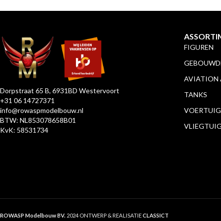
ASSORTI
FIGUREN
GEBOUWDE
AVIATION
Dorpstraat 65 B, 6931BD Westervoort
TANKS
+31 06 14727371
info@rowaspmodelbouw.nl
VOERTUIG
BTW: NL853078658B01
VLIEGTUI
KvK: 58531734
ROWASP Modelbouw BV.
2024 ONTWERP & REALISATIE
CLASSICT