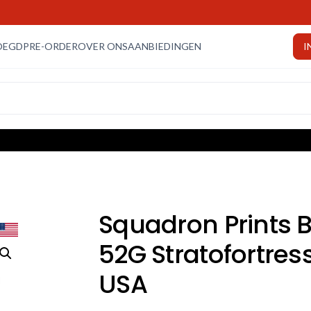
OEGD
PRE-ORDER
OVER ONS
AANBIEDINGEN
I
Squadron Prints 
52G Stratofortres
USA