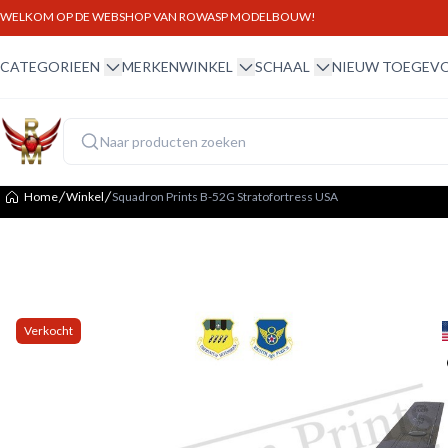
WELKOM OP DE WEBSHOP VAN ROWASP MODELBOUW!
winkel menu
winkel menu
schaal menu
CATEGORIEEN
MERKEN
WINKEL
SCHAAL
NIEUW TOEGEV
Home
Winkel
Squadron Prints B-52G Stratofortress USA
Verkocht