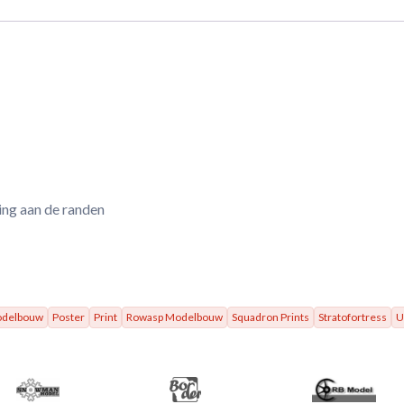
ring aan de randen
Modelbouw
Poster
Print
Rowasp Modelbouw
Squadron Prints
Stratofortress
U