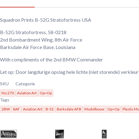
Squadron Prints B-52G Stratofortress USA
B-52G Stratofortress, 58-0218
2nd Bombardment Wing, 8th Air Force
Barksdale Air Force Base, Louisiana
With compliments of the 2nd BMW Commander
Let op: Door langdurige opslag hele lichte (niet storende) verkleu
SKU
Categorie
No.270
Aviation Art
Op=Op
Tags
2BW
8AF
Aviation Art
B-52
Barksdale AFB
Modelbouw
Op=Op
Plastic 