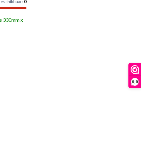
beschikbaar:
0
s
330mm x
9,9