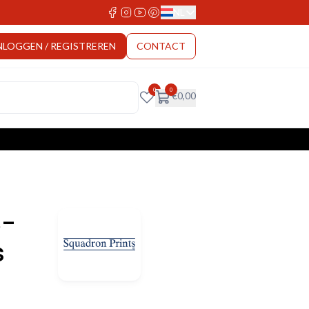
NL
Select Language
NLOGGEN / REGISTREREN
CONTACT
0
0
€
0,00
B-
s