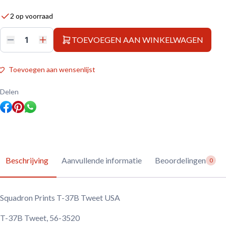
2 op voorraad
TOEVOEGEN AAN WINKELWAGEN
Squadron
Prints
T-
37B
Toevoegen aan wensenlijst
Tweet
USA
aantal
Delen
Beschrijving
Aanvullende informatie
Beoordelingen
0
Squadron Prints T-37B Tweet USA
T-37B Tweet, 56-3520