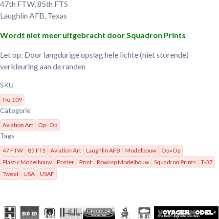
47th FTW, 85th FTS
Laughlin AFB, Texas
Wordt niet meer uitgebracht door Squadron Prints
Let op: Door langdurige opslag hele lichte (niet storende)
verkleuring aan de randen
SKU
No.109
Categorie
Aviation Art
Op=Op
Tags
47 FTW
85 FTS
Aviation Art
Laughlin AFB
Modelbouw
Op=Op
Plastic Modelbouw
Poster
Print
Rowasp Modelbouw
Squadron Prints
T-37
Tweet
USA
USAF