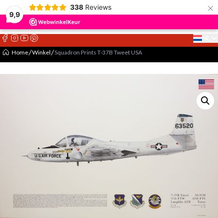
×
338
Reviews
9,9
NL
Select 
Home
Winkel
Squadron Prints T-37B Tweet USA