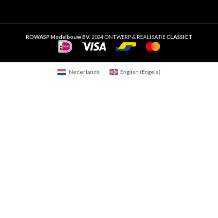
ROWASP Modelbouw BV.
2024 ONTWERP & REALISATIE
CLASSICT
Nederlands
English
(
Engels
)