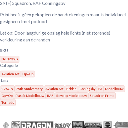
29 (F) Squadron, RAF Conningsby
Print heeft géén gekopieerde handtekeningen maar is individueel
gesigneerd met potlood
Let op: Door langdurige opslag hele lichte (niet storende)
verkleuring aan de randen
SKU
No.329SIG
Categorie
Aviation Art
Op=Op
Tags
29 SQN
75th Anniversary
Aviation Art
British
Coningsby
F3
Modelbouw
Op=Op
Plastic Modelbouw
RAF
Rowasp Modelbouw
Squadron Prints
Tornado