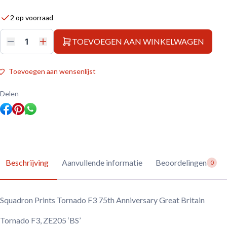
2 op voorraad
TOEVOEGEN AAN WINKELWAGEN
Squadron
Prints
Tornado
F3
Toevoegen aan wensenlijst
75th
Anniversary
Great
Delen
Britain
aantal
Beschrijving
Aanvullende informatie
Beoordelingen
0
Squadron Prints Tornado F3 75th Anniversary Great Britain
Tornado F3, ZE205 ‘BS’