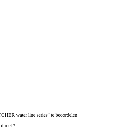
HER water line series” te beoordelen
erd met
*