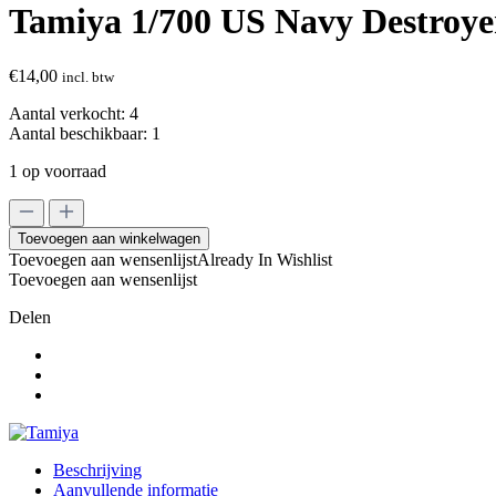
Tamiya 1/700 US Navy Destroye
€
14,00
incl. btw
Aantal verkocht:
4
Aantal beschikbaar:
1
1 op voorraad
Tamiya
1/700
Toevoegen aan winkelwagen
US
Toevoegen aan wensenlijst
Already In Wishlist
Navy
Toevoegen aan wensenlijst
Destroyer
DD
Delen
445
FLETCHER
water
line
series
aantal
Beschrijving
Aanvullende informatie