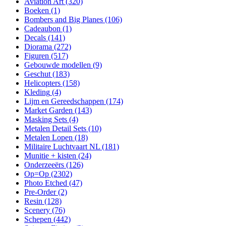
Aviation Art
(320)
Boeken
(1)
Bombers and Big Planes
(106)
Cadeaubon
(1)
Decals
(141)
Diorama
(272)
Figuren
(517)
Gebouwde modellen
(9)
Geschut
(183)
Helicopters
(158)
Kleding
(4)
Lijm en Gereedschappen
(174)
Market Garden
(143)
Masking Sets
(4)
Metalen Detail Sets
(10)
Metalen Lopen
(18)
Militaire Luchtvaart NL
(181)
Munitie + kisten
(24)
Onderzeeërs
(126)
Op=Op
(2302)
Photo Etched
(47)
Pre-Order
(2)
Resin
(128)
Scenery
(76)
Schepen
(442)