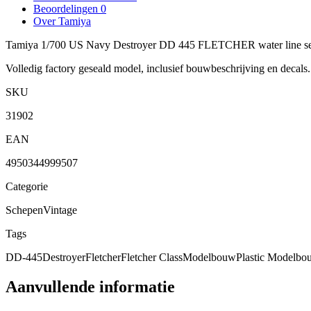
Beoordelingen
0
Over Tamiya
Tamiya 1/700 US Navy Destroyer DD 445 FLETCHER water line se
Volledig factory geseald model, inclusief bouwbeschrijving en decals
SKU
31902
EAN
4950344999507
Categorie
Schepen
Vintage
Tags
DD-445
Destroyer
Fletcher
Fletcher Class
Modelbouw
Plastic Modelbo
Aanvullende informatie