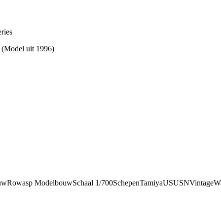
ries
. (Model uit 1996)
uw
Rowasp Modelbouw
Schaal 1/700
Schepen
Tamiya
US
USN
Vintage
Wa