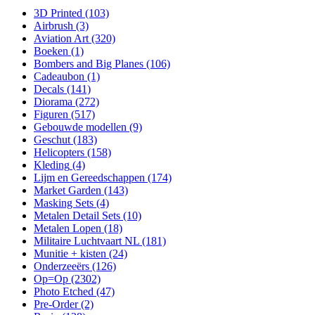
3D Printed
(103)
Airbrush
(3)
Aviation Art
(320)
Boeken
(1)
Bombers and Big Planes
(106)
Cadeaubon
(1)
Decals
(141)
Diorama
(272)
Figuren
(517)
Gebouwde modellen
(9)
Geschut
(183)
Helicopters
(158)
Kleding
(4)
Lijm en Gereedschappen
(174)
Market Garden
(143)
Masking Sets
(4)
Metalen Detail Sets
(10)
Metalen Lopen
(18)
Militaire Luchtvaart NL
(181)
Munitie + kisten
(24)
Onderzeeërs
(126)
Op=Op
(2302)
Photo Etched
(47)
Pre-Order
(2)