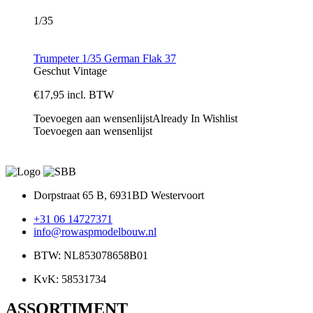
1/35
Trumpeter 1/35 German Flak 37
Geschut
Vintage
€
17,95
incl. BTW
Toevoegen aan wensenlijst
Already In Wishlist
Toevoegen aan wensenlijst
Dorpstraat 65 B, 6931BD Westervoort
+31 06 14727371
info@rowaspmodelbouw.nl
BTW: NL853078658B01
KvK: 58531734
ASSORTIMENT