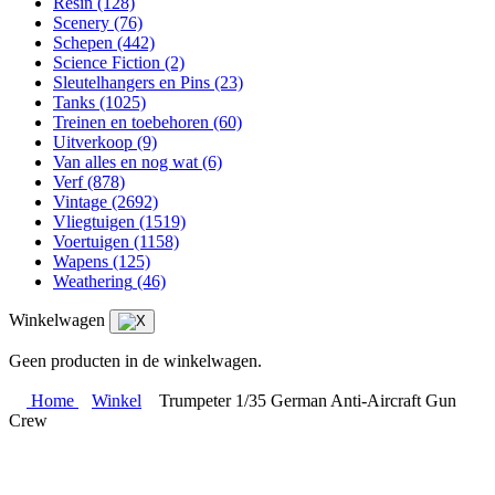
Resin
(128)
Scenery
(76)
Schepen
(442)
Science Fiction
(2)
Sleutelhangers en Pins
(23)
Tanks
(1025)
Treinen en toebehoren
(60)
Uitverkoop
(9)
Van alles en nog wat
(6)
Verf
(878)
Vintage
(2692)
Vliegtuigen
(1519)
Voertuigen
(1158)
Wapens
(125)
Weathering
(46)
Winkelwagen
Geen producten in de winkelwagen.
Home
Winkel
Trumpeter 1/35 German Anti-Aircraft Gun
Crew