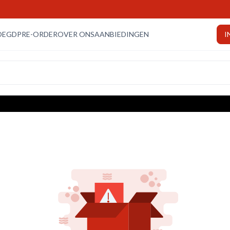
OEGD
PRE-ORDER
OVER ONS
AANBIEDINGEN
I