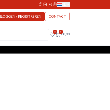
NL
Select Language
NLOGGEN / REGISTREREN
CONTACT
0
0
€
0,00