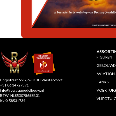
ASSORTI
FIGUREN
GEBOUWDE
AVIATION
Dorpstraat 65 B, 6931BD Westervoort
TANKS
+31 06 14727371
info@rowaspmodelbouw.nl
VOERTUIG
BTW: NL853078658B01
VLIEGTUI
KvK: 58531734