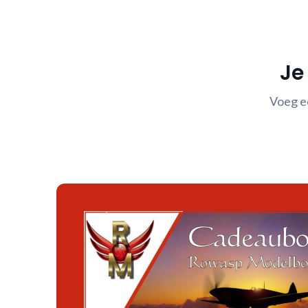
Je
Voeg e