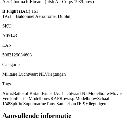
Aer-Chór na h-Éireann
(Irish Air Corps 1939-now)
B Flight (IAC)
161
1951
– Baldonnel Aerodrome, Dublin
SKU
A05143
EAN
5063129034603
Categorie
Militaire Luchtvaart NL
Vliegtuigen
Tags
Airfix
Battle of Britain
British
IAC
Luchtvaart NL
Modelbouw
Movie
Version
Plastic Modelbouw
RAF
Rowasp Modelbouw
Schaal
1/48
Spitfire
Supermarine
Tony Samuelson
TR 9
Vliegtuigen
Aanvullende informatie