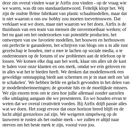
deze zin overal vinden waar je Airfix zou vinden - op de vraag wie
we waren, was dit ons standaardantwoord. Feitelijk klopt het. Wij
zijn de oudste Britse fabrikant van plastic schaalmodellen, maar dat
is niet waarom u ons uw hobby zou moeten toevertrouwen. Dat
verklaart wat we doen, maar niet waarom we het doen. Airfix is ​​de
thuisbasis van een team van mensen die onvermoeibaar werken; of
het nu gaat om het onderzoeken van potentiële producten, het
ontwerpen van uw favoriete modellen, het bouwen en herbouwen
om perfectie te garanderen, het schrijven van blogs om u in alle rust
gezelschap te houden, met u mee te lachen op sociale media, u te
ondersteunen op de forums of uw problemen aan de telefoon op te
lossen. We komen elke dag aan het werk, klaar om alles uit de kast
te halen voor onze klanten en ons merk, omdat we erin geloven en
in alles wat het te bieden heeft. We denken dat modellenwerk een
geweldige ontsnapping biedt aan schermen en je in staat stelt om 'uit
te schakelen'. We hebben liefde en gelach gevonden in het delen van
je modellenherinneringen; de grootste hits en de moeilijkste missers.
We zijn enorm trots om te zien hoe jullie allemaal zonder aarzelen
elke uitdaging aangaan die we presenteren. En we houden ervan te
weten dat we overal creativiteit voeden. Bij Airfix drijft passie alles
wat we doen. Het zorgt ervoor dat onze horizon breed blijft en de
lucht altijd grenzeloos zal zijn. We weigeren simpelweg op de
lauweren te rusten als het oudste merk - we zullen er altijd naar
streven om het beste merk te zijn, vooral voor jou.