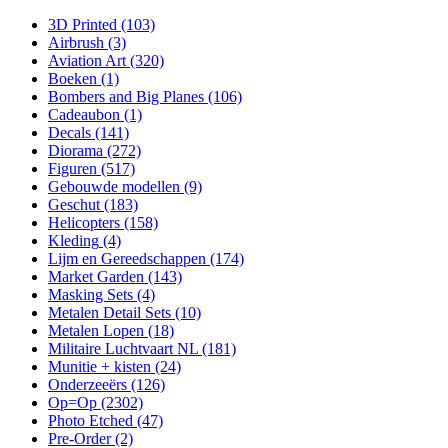
3D Printed
(103)
Airbrush
(3)
Aviation Art
(320)
Boeken
(1)
Bombers and Big Planes
(106)
Cadeaubon
(1)
Decals
(141)
Diorama
(272)
Figuren
(517)
Gebouwde modellen
(9)
Geschut
(183)
Helicopters
(158)
Kleding
(4)
Lijm en Gereedschappen
(174)
Market Garden
(143)
Masking Sets
(4)
Metalen Detail Sets
(10)
Metalen Lopen
(18)
Militaire Luchtvaart NL
(181)
Munitie + kisten
(24)
Onderzeeërs
(126)
Op=Op
(2302)
Photo Etched
(47)
Pre-Order
(2)