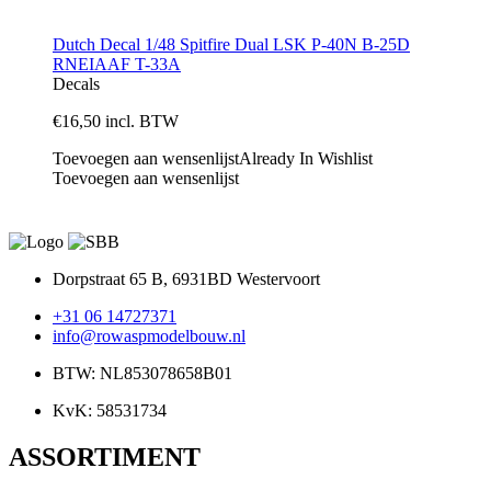
Dutch Decal 1/48 Spitfire Dual LSK P-40N B-25D
RNEIAAF T-33A
Decals
€
16,50
incl. BTW
Toevoegen aan wensenlijst
Already In Wishlist
Toevoegen aan wensenlijst
Dorpstraat 65 B, 6931BD Westervoort
+31 06 14727371
info@rowaspmodelbouw.nl
BTW: NL853078658B01
KvK: 58531734
ASSORTIMENT