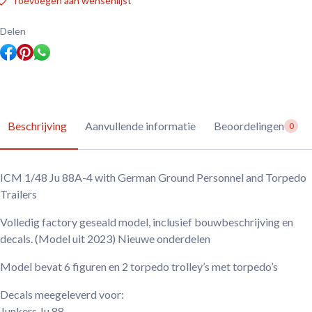
Toevoegen aan wensenlijst
4
with
German
Delen
Ground
Personnel
and
Torpedo
Trailers
aantal
Beschrijving
Aanvullende informatie
Beoordelingen
0
ICM 1/48 Ju 88A-4 with German Ground Personnel and Torpedo
Trailers
Volledig factory geseald model, inclusief bouwbeschrijving en
decals. (Model uit 2023) Nieuwe onderdelen
Model bevat 6 figuren en 2 torpedo trolley’s met torpedo’s
Decals meegeleverd voor:
Junkers Ju 88