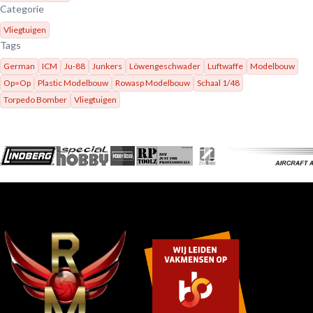
Categorie
Vliegtuigen
Tags
German
ICM
Ju-88
Junkers
Löwengeschwader
Luftwaffe
Modelbouw
Op=Op
Plastic Modelbouw
Rowasp Modelbouw
Schaal 1/48
Torpedo Bomber
Vliegtuigen