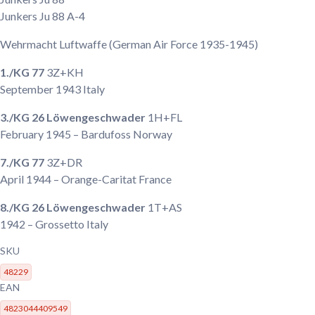
Junkers Ju 88 A-4
Wehrmacht Luftwaffe
(German Air Force 1935-1945)
1./KG 77
3Z+KH
September 1943
Italy
3./KG 26 Löwengeschwader
1H+FL
February 1945
– Bardufoss Norway
7./KG 77
3Z+DR
April 1944
– Orange-Caritat France
8./KG 26 Löwengeschwader
1T+AS
1942
– Grossetto Italy
SKU
48229
EAN
4823044409549